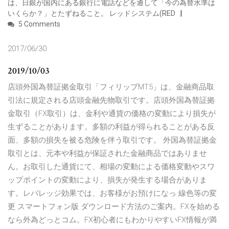
は、日銀が国内にある銀行に電話などを通して「今の為替水準は
いくらか？」とたずねること。 レッドシステム(RED
5 Comments
2017/06/30
2019/10/03
店頭外国為替証拠金取引「フィリップMT5」は、金融商品取
引法に規定される店頭金融先物取引です。店頭外国為替証拠
金取引（FX取引）は、金利や通貨の価格の変動により損失が
生ずることがあります。多額の利益が得られることがある反
面、多額の損失を被る危険を伴う取引です。 外国為替証拠金
取引とは、元本や利益が保証された金融商品ではありませ
ん。お取引した通貨にて、相場の変動による価格変動やスワ
ップポイントの変動により、損失が発生する場合がありま
す。レバレッジ効果では、お客様がお預けになっ 線色等の変
更 スマートフォン版 ダウンロード方法のご案内。FXを始める
なら外為どっとコム。FX初心者にもわかりやすいFX情報が満