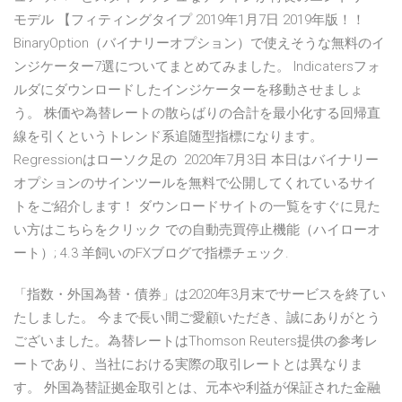
モデル 【フィティングタイプ 2019年1月7日 2019年版！！
BinaryOption（バイナリーオプション）で使えそうな無料のイ
ンジケーター7選についてまとめてみました。 Indicatersフォ
ルダにダウンロードしたインジケーターを移動させましょ
う。 株価や為替レートの散らばりの合計を最小化する回帰直
線を引くというトレンド系追随型指標になります。
Regressionはローソク足の 2020年7月3日 本日はバイナリー
オプションのサインツールを無料で公開してくれているサイ
トをご紹介します！ ダウンロードサイトの一覧をすぐに見た
い方はこちらをクリック での自動売買停止機能（ハイローオ
ート）; 4.3 羊飼いのFXブログで指標チェック.
「指数・外国為替・債券」は2020年3月末でサービスを終了い
たしました。 今まで長い間ご愛顧いただき、誠にありがとう
ございました。為替レートはThomson Reuters提供の参考レ
ートであり、当社における実際の取引レートとは異なりま
す。 外国為替証拠金取引とは、元本や利益が保証された金融