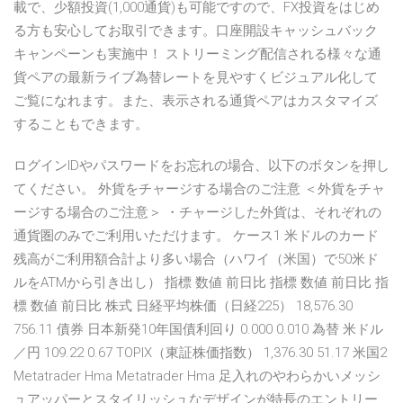
載で、少額投資(1,000通貨)も可能ですので、FX投資をはじめ
る方も安心してお取引できます。口座開設キャッシュバック
キャンペーンも実施中！ ストリーミング配信される様々な通
貨ペアの最新ライブ為替レートを見やすくビジュアル化して
ご覧になれます。また、表示される通貨ペアはカスタマイズ
することもできます。
ログインIDやパスワードをお忘れの場合、以下のボタンを押し
てください。 外貨をチャージする場合のご注意 ＜外貨をチャ
ージする場合のご注意＞ ・チャージした外貨は、それぞれの
通貨圏のみでご利用いただけます。 ケース1 米ドルのカード
残高がご利用額合計より多い場合（ハワイ（米国）で50米ド
ルをATMから引き出し） 指標 数値 前日比 指標 数値 前日比 指
標 数値 前日比 株式 日経平均株価（日経225） 18,576.30
756.11 債券 日本新発10年国債利回り 0.000 0.010 為替 米ドル
／円 109.22 0.67 TOPIX（東証株価指数） 1,376.30 51.17 米国2
Metatrader Hma Metatrader Hma 足入れのやわらかいメッシ
ュアッパーとスタイリッシュなデザインが特長のエントリー