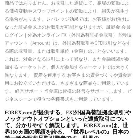
商品ではありません。お取引した通貨にて、相場の変動によ
る価格変動やスワップポイントの変動により、損失が発生す
る場合があります。レバレッジ効果では、お客様がお預けに
なった証拠金以上のお取引が可能となりますが、証拠金 会員
ログイン｜外為オンライン FX（外国為替証拠金取引） 説明文
アマウント（Amount）は、外国為替取引やCFD取引などをす
る際の取引量、または取引単位（金額）のことをいいます。
これは、対象となる取引によって異なり、また金融機関が参
加するマーケットと、個人が参加するマーケットでは大きく
異なります。 資産を運用する お客さまの資金づくりや資金運
用にお役立ていただける、さまざまな商品をご用意していま
す。 経営サポート 当金庫は皆様の経営をサポートします。ビ
ジネスシーンで役立つ各種書式もご用意しています。
FOREX.comが提供する、FX(外国為替証拠金取引)や
ノックアウトオプションといった通貨取引につい
て、分かりやすく解説します。 FOREX.comは、世
界180ヵ国の実績を誇る、『世界レベルの』日本の