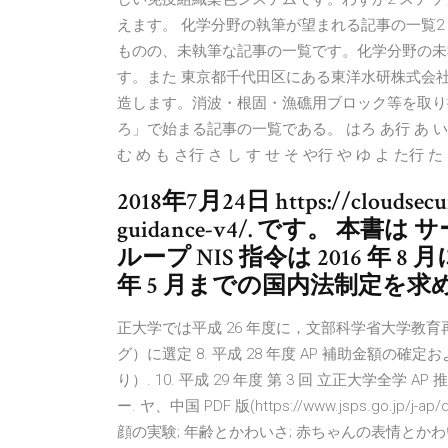
えます。 化学分野の執筆が望まれる記事の一覧
ものの、未執筆な記事の一覧です。化学分野の未
す。また 東京都千代田区にある東洋水研株式会
造します。消波・根固・漁礁用ブロック等を取り扱って
ろ」で始まる記事の一覧である。 はろ あ行 あ い う え
む め も さ行 さ し す せ そ や行 や ゆ よ た行 た
2018年7月24日 https://cloudsecuri
guidance-v4/. です。 本
ループ NIS 指令は 2016 年 8
年 5 月までの国内法制定を求め
正⼤学では平成 26 年度に，⽂部科学省⼤学教育
グ）に選定 8. 平成 28 年度 AP 補助⾦額の確定お
り）. 10. 平成 29 年度 第 3 回 ⽴正⼤学全学
ー. ヤ、中国 PDF 版(https://www.jsps.go.jp
顔の実験; 年齢とかわいさ; 赤ちゃんの表情とかわ