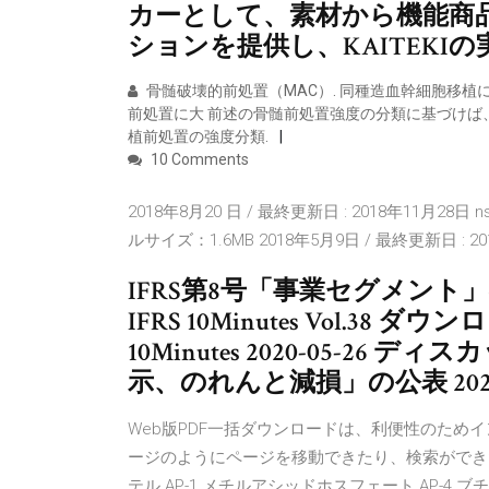
カーとして、素材から機能商
ションを提供し、KAITEKI
骨髄破壊的前処置（MAC）. 同種造血幹細胞移植
前処置に大 前述の骨髄前処置強度の分類に基づけば、単回
植前処置の強度分類.
10 Comments
2018年8月20 日 / 最終更新日 : 2018年11月2
ルサイズ：1.6MB 2018年5月9日 / 最終更新日 : 2
IFRS第8号「事業セグメント
IFRS 10Minutes Vol.38 ダウ
10Minutes 2020-05-2
示、のれんと減損」の公表 2020
Web版PDF一括ダウンロードは、利便性のためイ
ージのようにページを移動できたり、検索ができた
テル AP-1 メチルアシッドホスフェート AP-4 