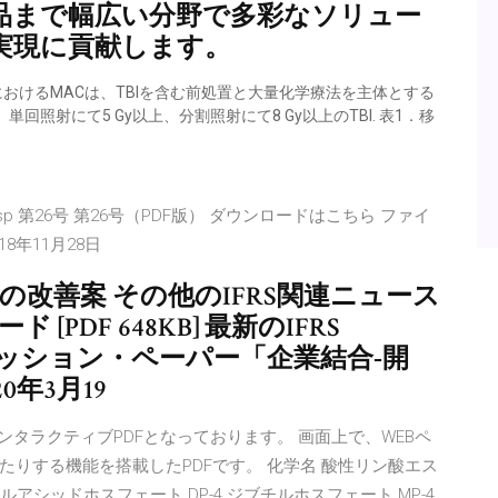
品まで幅広い分野で多彩なソリュー
の実現に貢献します。
におけるMACは、TBIを含む前処置と大量化学療法を主体とする
照射にて5 Gy以上、分割照射にて8 Gy以上のTBI. 表1．移
8日 nsp 第26号 第26号（PDF版） ダウンロードはこちら ファイ
018年11月28日
」の改善案 その他のIFRS関連ニュース
ンロード [PDF 648KB] 最新のIFRS
6 ディスカッション・ペーパー「企業結合‐開
年3月19
ンタラクティブPDFとなっております。 画面上で、WEBペ
りする機能を搭載したPDFです。 化学名 酸性リン酸エス
ブチルアシッドホスフェート DP-4 ジブチルホスフェート MP-4