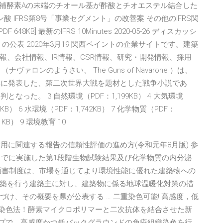
である。 補酵素Aの末端のチオール基が酢酸とチオエステル結合した
 IFRS第8号「事業セグメント」の改善案 その他のIFRS関
DF 648KB] 最新のIFRS 10Minutes 2020-05-26 ディスカッシ
公表 2020年3月19 関西ペイントの企業サイトです。建築
、会社情報、IR情報、CSR情報、研究・開発情報、採用
ロンのようさい、 The Guns of Navarone ）は、
7年に発表した、第二次世界大戦を題材とした戦争小説であ
なった。 3 自然環境（PDF：1,199KB） 4 大気環境
B） 6 水環境（PDF：1,742KB） 7 化学物質（PDF：
B） 9 環境教育 10
く乱作用に関連する報告の信頼性評価の進め方(令和元年8月版) 参
れまでに実施した第1段階生物試験結果及び化学物質の内分泌
画書制度は、市場を通じてより環境性能に優れた建築物への
築を行う建築主に対し、建築物に係る地球温暖化対策の措
け、その概要を県が公表する … 二重染色可能! 高感度，低
織染色法！酵素マイクロポリマーと二次抗体を結合させた新
ップで，高感度かつ低バックグラウンドの免疫組織染色を行