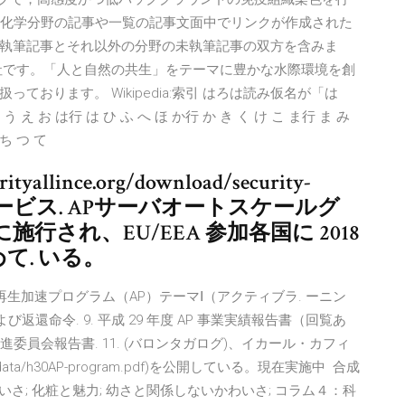
2 化学分野の記事や一覧の記事文面中でリンクが作成された
執筆記事とそれ以外の分野の未執筆記事の双方を含みま
社です。「人と自然の共生」をテーマに豊かな水際環境を創
おります。 Wikipedia:索引 はろは読み仮名が「は
 お は行 は ひ ふ へ ほ か行 か き く け こ ま行 ま み
 ち つ て
tyallince.org/download/security-
書は サービス. APサーバオートスケールグ
 月に施行され、EU/EEA 参加各国に 2018
て. いる。
再⽣加速プログラム（AP）テーマⅠ（アクティブラ. ーニン
よび返還命令. 9. 平成 29 年度 AP 事業実績報告書（回覧あ
 AP 推進委員会報告書. 11. (バロンタガログ)、イカール・カフィ
/j-ap/data/h30AP-program.pdf)を公開している。現在実施中 合成
いさ; 化粧と魅力; 幼さと関係しないかわいさ; コラム４：科