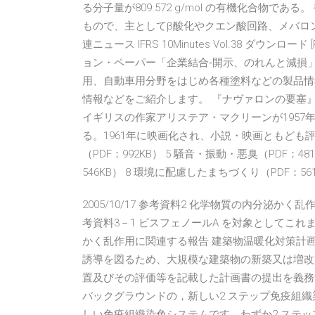
る分子量が809.572 g/mol の有機化合物
もので、主としてβ酸化やクエン酸回路、メバロン酸
連ニュース IFRS 10Minutes Vol.38 ダウンロード [P
ョン・ペーパー「企業結合‐開示、のれんと減損」の
用、自動車用分野をはじめ各種塗料などの製品情報
情報などをご紹介します。 『ナヴァロンの要塞』（ナヴァ
イギリスの作家アリステア・マクリーンが195
る。1961年に映画化され、小説・映画ともども評判と
（PDF：992KB） 5 騒音・振動・悪臭（PDF：481K
546KB） 8 環境に配慮したまちづくり（PDF：561K
2005/10/17 参考資料2 化学物質の内分泌か
考資料3－1 ビスフェノールA を対象としてこ
かく乱作用に関連する報告 建築物温暖化対策計
誘導を図るため、大規模な建築物の新築又は増改
置及びその評価等を記載した計画書の提出を義務づ
バックグラウンドの，新しい2 ステップ免疫組
しい免疫組織染色システムです。わずか2 ステ