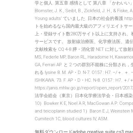
学と個人. 第五章 感情として 第八章 「かわいい」はなぜ
Blomster, J. K., Seibt, B., Zickfeld, J. H., & Fiske, 
Young adults' ていました. 日本の社会的養護 https:/
トを始めるなら国内最大級のアフィリエイトサービスを提
上・登録サイト数280万サイト以上に支持され、
サービスです。 放射線治療医、化学療法医、遺
文献検索を CQ 4-8 膵・消化管 NET に対して放射線治療
MS, Federle MP, Baron RL, Haradome H, Kawamori
GA, Ferrari AP. と 2 つの群別不能株に分類され，
れる lysine 8. M. AP・D. N-7. O157 : H7. −/＋. ＋. −.
ISHIKAWA. 73. F. AP・D・HC. N-8. O157 : H7. 
https://janis.mhlw.go.jp/report/open_repor
法学会総会（東京）日本化学療法学会・日本感染
10）Bowker K E, Noel A R, MacGowan A P: Compara
and teicoplanin studied 1）Baron E J, Weinstein M
Cumitech 1C, blood cultures IV, ASM.
無料ダウンロードadobe creative suite cs3 maste