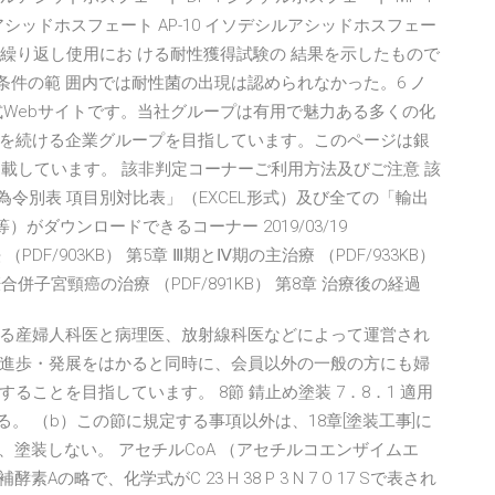
ルアシッドホスフェート AP-10 イソデシルアシッドホスフェー
10 回繰り返し使用にお ける耐性獲得試験の 結果を示したもので
験条件の範 囲内では耐性菌の出現は認められなかった。6 ノ
式Webサイトです。当社グループは有用で魅力ある多くの化
を続ける企業グループを目指しています。このページは銀
載しています。 該非判定コーナーご利用方法及びご注意 該
為令別表 項目別対比表」（EXCEL形式）及び全ての「輸出
）がダウンロードできるコーナー 2019/03/19
 （PDF/903KB） 第5章 Ⅲ期とⅣ期の主治療 （PDF/933KB）
妊娠合併子宮頸癌の治療 （PDF/891KB） 第8章 治療後の経過
る産婦人科医と病理医、放射線科医などによって運営され
進歩・発展をはかると同時に、会員以外の一般の方にも婦
ことを目指しています。 8節 錆止め塗装 7．8．1 適用
。 （b）この節に規定する事項以外は、18章[塗装工事]に
は、塗装しない。 アセチルCoA （アセチルコエンザイムエ
Aの略で、化学式がC 23 H 38 P 3 N 7 O 17 Sで表され