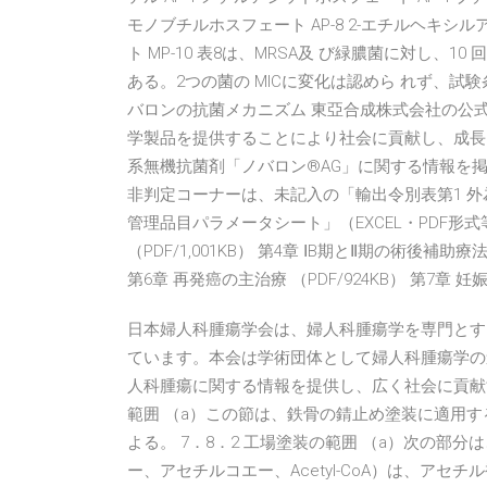
モノブチルホスフェート AP-8 2-エチルヘキシ
ト MP-10 表8は、MRSA及 び緑膿菌に対し、
ある。2つの菌の MICに変化は認めら れず、試
バロンの抗菌メカニズム 東亞合成株式会社の公
学製品を提供することにより社会に貢献し、成長
系無機抗菌剤「ノバロン®AG」に関する情報を掲
非判定コーナーは、未記入の「輸出令別表第1 外
管理品目パラメータシート」（EXCEL・PDF形式等
（PDF/1,001KB） 第4章 ⅠB期とⅡ期の術後補助療法
第6章 再発癌の主治療 （PDF/924KB） 第7章 
日本婦人科腫瘍学会は、婦人科腫瘍学を専門とす
ています。本会は学術団体として婦人科腫瘍学の
人科腫瘍に関する情報を提供し、広く社会に貢献する
範囲 （a）この節は、鉄骨の錆止め塗装に適用する
よる。 7．8．2 工場塗装の範囲 （a）次の部分
ー、アセチルコエー、Acetyl-CoA）は、アセチル補酵素