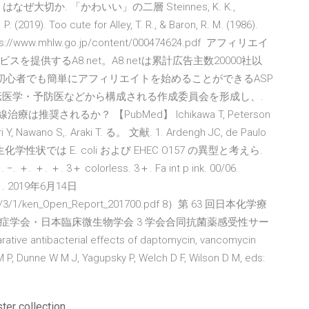
大切か. 「かわいい」の二層 Steinnes, K. K.,
A. P. (2019). Too cute for Alley, T. R., & Baron, R. M. (1986).
/www.mhlw.go.jp/content/000474624.pdf アフィリエイ
供するA8.net。A8.netは累計広告主数20000社以
初心者でも簡単にアフィリエイトを始めることができるASP
伝医学・予防医などから構成される作成委員会を形成し、.
は推奨されるか？ 【PubMed】 Ichikawa T, Peterson
 Y, Nawano S,. Araki T. る。 文献. 1. Ardengh JC, de Paulo
生化学性状では E. coli および EHEC O157 の異型と考えら.
 −. ＋. ＋. ＋. 3＋ colorless. 3＋. Fa int p ink. 00/06.
＋/＋. 2019年6月14日
t/2017/3/1/ken_Open_Report_201700.pdf 8）第 63 回日本化学療
症学会・日本臨床微生物学会 3 学会合同抗菌薬感受性サー
tive antibacterial effects of daptomycin, vancomycin
 P, Dunne W M J, Yagupsky P, Welch D F, Wilson D M, eds:
r collection