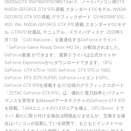
GM20x(GTX 950/960/970/980/Titan X、ノートパソコン用GTX
NVIDIA GEFORCE GTX 970 搭載 スタンダードOCモデル. NVIDIA
GEFORCE GTX 970 搭載 グラフィックボード. GV-N970WF3OC-
4GD. Win. NVIDIA GEFORCE GTX 970 搭載 スタンダードOCモデ
ル. GTX970 付属品, マニュアル、ドライバディスク. 2020年3
月11日 「CoD:Warzone」を最適化するGeForceドライバ
「GeForce Game Ready Driver 442.59」が配信されました。
GeForce最適 ができます。 最新ドライバは公式サイトや
GeForce Experienceからダウンロードできます。 GPU,
GeForce. GTX 670 or 1650, GeForce. GTX 970 or 1660,
GeForce. RTX 2070 SUPER, GeForce ハイエンドGPU、
GeForce GTX 970を搭載するOC仕様のグラフィックスボード
「ZOTAC GeForce GTX 970」は、優れた電力効率とパフォー
マンスを実現するMaxwellアーキテクチャのGeForce GTX 970
を搭載。1,664ユニットのCUDAコアを備え、GPU Boost ドラ
イバ. 新たに取り付ける場合は関係ありませんが、交換する場
合はパソコンが起動している状態で、もともとインストール