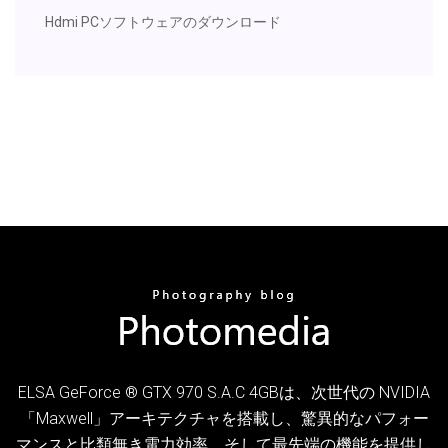
Hdmi PCソフトウェアのダウンロード
ELSA GeForce ® GTX 970 S.A.C 4GBは、次世代の NVIDIA
「Maxwell」アーキテクチャを搭載し、驚異的なパフォー
マンスと比類無き電力効率、そして最先端の機能を提供し