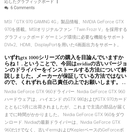
応したグラフィックボード
6 Comments
MSI「GTX 970 GAMING 4G」製品情報、NVIDIA GeForce GTX
970を搭載。MSIオリジナルファン「Twin Frozr V」を採用する
グラフィックボード ゲーミング環境に必要な機能をサポート
DVI×2、HDMI、DisplayPortを用いた4画面出力をサポート。
いずれgtx 1000シリーズの購入を目論んでいますか
らね！ . ということで、今回はnvidiaの古いバージョ
ンのドライバーをインストールする方法について解
説しました。メーカーが保証している方法ではない
ので、くれずれも自己責任の上でお願いします。 . .
Nvidia GeForce GTX 960ドライバー. Nvidia GeForce GTX 960
ハードウェアは、ハイエンド のGTX 980およびGTX 970カード
とともに9月に出荷されましたが、これまで主流の部品が届く
までに時間がかかりました。 Nvidia GeForce GTX 960をダウ
ンロード. Nvidiaの最新ドライバーは、Nvidia GeForce GTX
960だけでなく、古いFermiおよびKeplerベースのGeForceボ