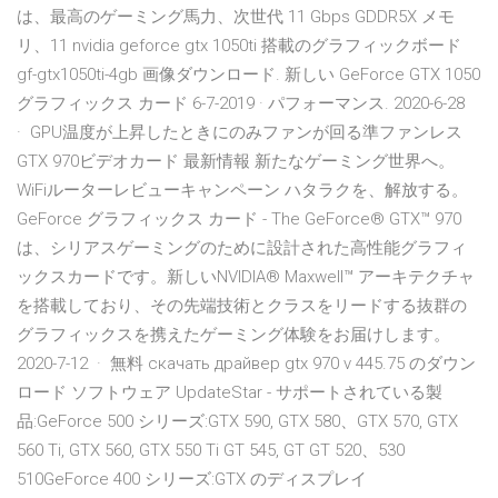
は、最高のゲーミング馬力、次世代 11 Gbps GDDR5X メモ
リ、11 nvidia geforce gtx 1050ti 搭載のグラフィックボード
gf-gtx1050ti-4gb 画像ダウンロード. 新しい GeForce GTX 1050
グラフィックス カード 6-7-2019 · パフォーマンス. 2020-6-28
· GPU温度が上昇したときにのみファンが回る準ファンレス
GTX 970ビデオカード 最新情報 新たなゲーミング世界へ。
WiFiルーターレビューキャンペーン ハタラクを、解放する。
GeForce グラフィックス カード - The GeForce® GTX™ 970
は、シリアスゲーミングのために設計された高性能グラフィ
ックスカードです。新しいNVIDIA® Maxwell™ アーキテクチャ
を搭載しており、その先端技術とクラスをリードする抜群の
グラフィックスを携えたゲーミング体験をお届けします。
2020-7-12 · 無料 скачать драйвер gtx 970 v 445.75 のダウン
ロード ソフトウェア UpdateStar - サポートされている製
品:GeForce 500 シリーズ:GTX 590, GTX 580、GTX 570, GTX
560 Ti, GTX 560, GTX 550 Ti GT 545, GT GT 520、530
510GeForce 400 シリーズ:GTX のディスプレイ