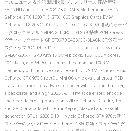
ース ニュース & 注記 新聞快報 プレスリリース 商品情報
EVGA NU Audio Card EVGA Z390 DARK Motherboard EVGA
GeForce GTX 1660 Ti & GTX 1660 Graphics Cards EVGA
GeForce RTX 2060 2020-7-7 · GEFORCE GTX 970搭載のオーバ
ークロックモデル NVIDIA GEFORCE GTX970搭載 PCI-Express
グラフィックボード GF-GTX970-E4GB/OC/BLACK GTX970 デ
スクトップPC 2020-6-14 · The heart of the card is Nvidia’s
GM204-200-A1 GPU with 13 SMM blocks, 1664 CUDA cores,
104 TMUs, and 64 ROPs. It runs at the nominal 1088 MHz
frequency but might be overclocked to 1228 MHz index. Asus
GeForce GTX 970 DirectCU Mini OC employs a shortcut PCB
that accommodates a two-slot cooler with a vapor chamber,
a backplate, and a high 2020-7-8 · HW accelerated encode
and decode are supported on NVIDIA GeForce, Quadro, Tesla,
and GRID products with Fermi, Kepler, Maxwell and Pascal
generation GPUs. 2020-2-18 · Nvidia GeForce GTX 970最新ド
ライバーのダウンロード Brother HL-1850最新ドライバーのダ