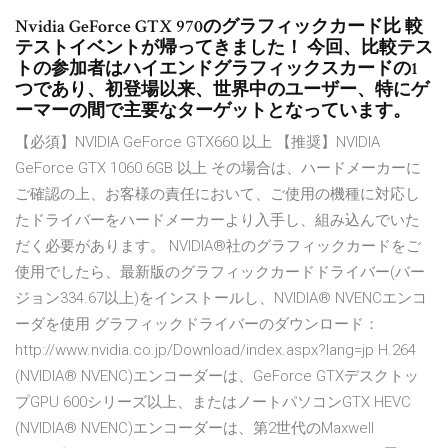
Nvidia GeForce GTX 970のグラフィックカード比 較
テストイベントが帰ってきました！ 今回、比較テス
トの参加者はハイエンドグラフィックスカードの1
つであり、初登場以来、世界中のユーザー、特にゲ
ーマーの間で主要なターゲットとなっています。
【必須】NVIDIA GeForce GTX660 以上 【推奨】NVIDIA
GeForce GTX 1060 6GB 以上 その場合は、ハードメーカーに
ご確認の上、お客様の責任において、ご使用の機種に対応し
たドライバーをハードメーカーより入手し、組み込んでいた
だく必要があります。 NVIDIA®社のグラフィックカードをご
使用でしたら、最新版のグラフィックカードドライバー(バー
ジョン334.67以上)をインストールし、NVIDIA® NVENCエンコ
ーダを使用 グラフィックドライバーのダウンロード：
http://www.nvidia.co.jp/Download/index.aspx?lang=jp H.264
(NVIDIA® NVENC)エンコーダーは、GeForce GTXデスクトッ
プGPU 600シリーズ以上、またはノートパソコンGTX HEVC
(NVIDIA® NVENC)エンコーダーは、第2世代のMaxwell