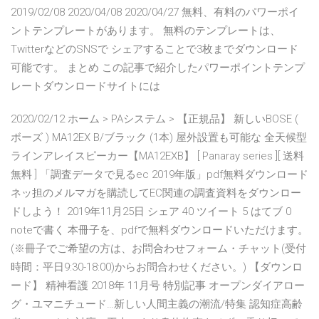
2019/02/08 2020/04/08 2020/04/27 無料、有料のパワーポイ
ントテンプレートがあります。 無料のテンプレートは、
TwitterなどのSNSで シェアすることで3枚までダウンロード
可能です。 まとめ この記事で紹介したパワーポイントテンプ
レートダウンロードサイトには
2020/02/12 ホーム > PAシステム > 【正規品】 新しいBOSE (
ボーズ ) MA12EX B/ブラック (1本) 屋外設置も可能な 全天候型
ラインアレイスピーカー【MA12EXB】 [ Panaray series ][ 送料
無料 ] 「調査データで見るec 2019年版」pdf無料ダウンロード
ネッ担のメルマガを購読してEC関連の調査資料をダウンロー
ドしよう！ 2019年11月25日 シェア 40 ツイート 5 はてブ 0
noteで書く 本冊子を、pdfで無料ダウンロードいただけます。
(※冊子でご希望の方は、お問合わせフォーム・チャット(受付
時間：平日9:30-18:00)からお問合わせください。) 【ダウンロ
ード】 精神看護 2018年 11月号 特別記事 オープンダイアロー
グ・ユマニチュード…新しい人間主義の潮流/特集 認知症高齢