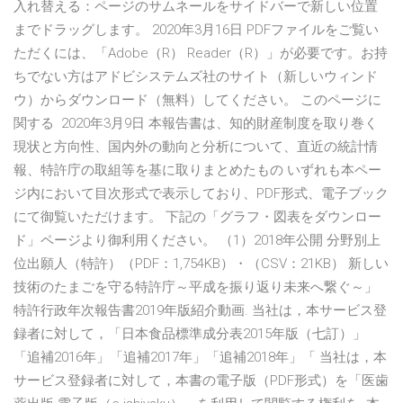
入れ替える：ページのサムネールをサイドバーで新しい位置
までドラッグします。 2020年3月16日 PDFファイルをご覧い
ただくには、「Adobe（R） Reader（R）」が必要です。お持
ちでない方はアドビシステムズ社のサイト（新しいウィンド
ウ）からダウンロード（無料）してください。 このページに
関する 2020年3月9日 本報告書は、知的財産制度を取り巻く
現状と方向性、国内外の動向と分析について、直近の統計情
報、特許庁の取組等を基に取りまとめたもの いずれも本ペー
ジ内において目次形式で表示しており、PDF形式、電子ブック
にて御覧いただけます。 下記の「グラフ・図表をダウンロー
ド」ページより御利用ください。 （1）2018年公開 分野別上
位出願人（特許）（PDF：1,754KB）・（CSV：21KB） 新しい
技術のたまごを守る特許庁～平成を振り返り未来へ繋ぐ～」
特許行政年次報告書2019年版紹介動画. 当社は，本サービス登
録者に対して，「日本食品標準成分表2015年版（七訂）」
「追補2016年」「追補2017年」「追補2018年」「 当社は，本
サービス登録者に対して，本書の電子版（PDF形式）を「医歯