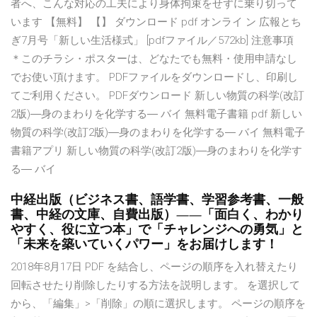
者へ、こんな対応の工夫により身体拘束をせずに乗り切って
います 【無料】 【】 ダウンロード pdf オンライ ン 広報とち
ぎ7月号「新しい生活様式」 [pdfファイル／572kb] 注意事項
＊このチラシ・ポスターは、どなたでも無料・使用申請なし
でお使い頂けます。 PDFファイルをダウンロードし、印刷し
てご利用ください。 PDFダウンロード 新しい物質の科学(改訂
2版)―身のまわりを化学する― バイ 無料電子書籍 pdf 新しい
物質の科学(改訂2版)―身のまわりを化学する― バイ 無料電子
書籍アプリ 新しい物質の科学(改訂2版)―身のまわりを化学す
る― バイ
中経出版（ビジネス書、語学書、学習参考書、一般
書、中経の文庫、自費出版）——「面白く、わかり
やすく、役に立つ本」で「チャレンジへの勇気」と
「未来を築いていくパワー」をお届けします！
2018年8月17日 PDF を結合し、ページの順序を入れ替えたり
回転させたり削除したりする方法を説明します。 を選択して
から、「編集」>「削除」の順に選択します。 ページの順序を