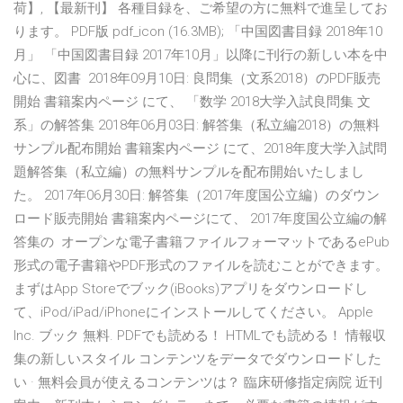
荷】, 【最新刊】 各種目録を、ご希望の方に無料で進呈してお
ります。 PDF版 pdf_icon (16.3MB); 「中国図書目録 2018年10
月」 「中国図書目録 2017年10月」以降に刊行の新しい本を中
心に、図書 2018年09月10日: 良問集（文系2018）のPDF販売
開始 書籍案内ページ にて、 「数学 2018大学入試良問集 文
系」の解答集 2018年06月03日: 解答集（私立編2018）の無料
サンプル配布開始 書籍案内ページ にて、2018年度大学入試問
題解答集（私立編）の無料サンプルを配布開始いたしまし
た。 2017年06月30日: 解答集（2017年度国公立編）のダウン
ロード販売開始 書籍案内ページにて、 2017年度国公立編の解
答集の オープンな電子書籍ファイルフォーマットであるePub
形式の電子書籍やPDF形式のファイルを読むことができます。
まずはApp Storeでブック(iBooks)アプリをダウンロードし
て、iPod/iPad/iPhoneにインストールしてください。 Apple
Inc. ブック 無料. PDFでも読める！ HTMLでも読める！ 情報収
集の新しいスタイル コンテンツをデータでダウンロードした
い · 無料会員が使えるコンテンツは？ 臨床研修指定病院 近刊