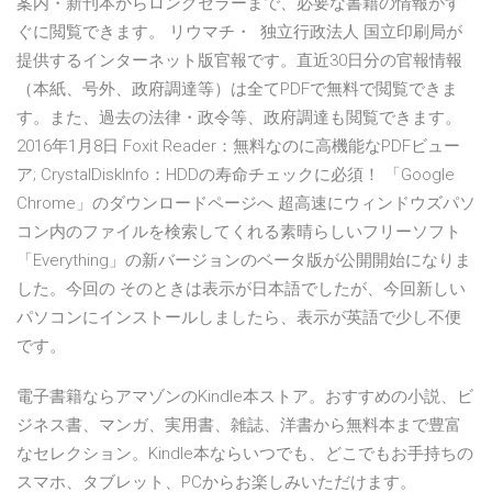
案内・新刊本からロングセラーまで、必要な書籍の情報がす
ぐに閲覧できます。 リウマチ・ 独立行政法人 国立印刷局が
提供するインターネット版官報です。直近30日分の官報情報
（本紙、号外、政府調達等）は全てPDFで無料で閲覧できま
す。また、過去の法律・政令等、政府調達も閲覧できます。
2016年1月8日 Foxit Reader：無料なのに高機能なPDFビュー
ア; CrystalDiskInfo：HDDの寿命チェックに必須！ 「Google
Chrome」のダウンロードページへ 超高速にウィンドウズパソ
コン内のファイルを検索してくれる素晴らしいフリーソフト
「Everything」の新バージョンのベータ版が公開開始になりま
した。今回の そのときは表示が日本語でしたが、今回新しい
パソコンにインストールしましたら、表示が英語で少し不便
です。
電子書籍ならアマゾンのKindle本ストア。おすすめの小説、ビ
ジネス書、マンガ、実用書、雑誌、洋書から無料本まで豊富
なセレクション。Kindle本ならいつでも、どこでもお手持ちの
スマホ、タブレット、PCからお楽しみいただけます。