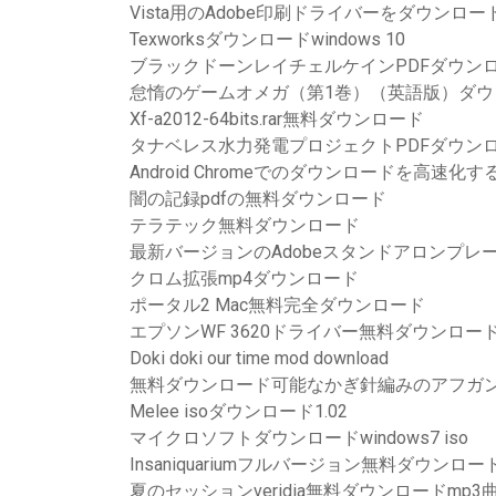
Vista用のAdobe印刷ドライバーをダウンロー
Texworksダウンロードwindows 10
ブラックドーンレイチェルケインPDFダウン
怠惰のゲームオメガ（第1巻）（英語版）ダウ
Xf-a2012-64bits.rar無料ダウンロード
タナベレス水力発電プロジェクトPDFダウン
Android Chromeでのダウンロードを高速化す
闇の記録pdfの無料ダウンロード
テラテック無料ダウンロード
最新バージョンのAdobeスタンドアロンプ​​
クロム拡張mp4ダウンロード
ポータル2 Mac無料完全ダウンロード
エプソンWF 3620ドライバー無料ダウンロー
Doki doki our time mod download
無料ダウンロード可能なかぎ針編みのアフガ
Melee isoダウンロード1.02
マイクロソフトダウンロードwindows7 iso
Insaniquariumフルバージョン無料ダウンロー
夏のセッションveridia無料ダウンロードmp3