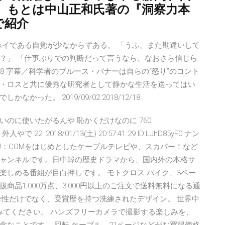
。もとは中山正和氏著の『洞察力本
で紹介
態ホイホイである自覚が少なからずある。 「うふ、また勘違いして
？」 「仕事ぶりでの判断だって言うなら、なおさら信じら
5/28 字幕／科学者のブルース・バナーは自らの“怒り”のコント
・ロスと共に優秀な研究者として静かな生活を送ってはい
た。 2019/09/02 2018/12/18
のに使いたがるんや 恥かくだけなのに 760:
 ？ 外人やで 22: 2018/01/13(土) 20:57:41.29 ID:LJhD85yF0 ナン
ル銀河は、J：COMをはじめとしたケーブルテレビや、スカパー！など
ャンネルです。日中韓の歴史ドラマから、国内外の本格サ
楽しめる番組が目白押しです。 モトクロス バイク、3ペー
品1,000万点、3,000円以上のご注文で送料無料になる通
作性だけでなく、受賞歴を持つ洗練されたデザイン。 世界中
れてみてください。 ハンズフリーカメラで撮影する楽しみを、