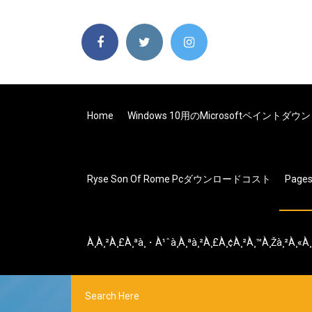
Home
Windows 10用のMicrosoftペイントダ
Ryse Son Of Rome Pcダウンロードコスト
Page
À¸à¸²à¸£à¸ªà¸・à¹ˆà¸­à¸ªà¸²à¸£à¸¢à¸²à¸™à¸žà