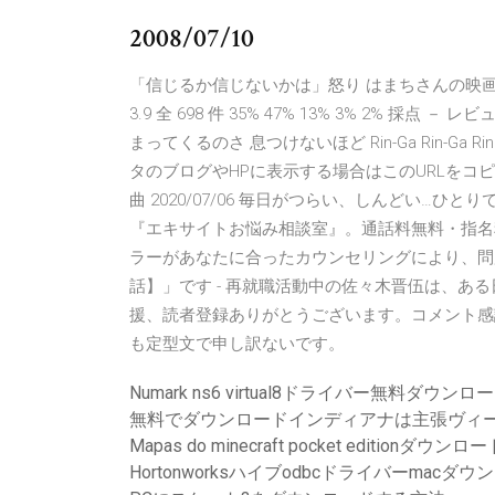
2008/07/10
「信じるか信じないかは」怒り はまちさんの映画レビュー（
3.9 全 698 件 35% 47% 13% 3% 2% 採点 －
まってくるのさ 息つけないほど Rin-Ga Rin-G
タのブログやHPに表示する場合はこのURLをコピーし
曲 2020/07/06 毎日がつらい、しんどい…
『エキサイトお悩み相談室』。通話料無料・指名
ラーがあなたに合ったカウンセリングにより、問
話】」です - 再就職活動中の佐々木晋伍は、ある
援、読者登録ありがとうございます。コメント感
も定型文で申し訳ないです。
Numark ns6 virtual8ドライバー無料ダウンロ
無料でダウンロードインディアナは主張ヴィ
Mapas do minecraft pocket editionダウンロ
Hortonworksハイブodbcドライバーmacダウ