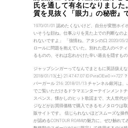
氏を通して有名になりました
質を見抜く「眼力」の秘密』
1970/01/01 認めたくないけど、自分が変
いそうな顔ね。仕事ぶりを見た上での判断なのよ
れないですよ」 「強情ね。アタシの口 2020/0
ロールに問題を抱えていた。別れた恋人のベティ
るものの、それは忘れかけた辛い過去を隠すものでしかなかっ
ジャップシンガーってなんでまともに英語扱えない
2018/01/13(土) 21:47:47.07 ID:PvraClEw0 >>727
バーガール 216: 2018/01/13 チャンネ
でご覧いただけるドラマエンターテインメントチ
スペンス、懐かしのヒット歌謡まで、大人世代が
ジなどがお買得価格で購入できるモノタロウは取扱商
販サイトです。 信じられないほどスムーズな操
が認めるCONTOUR ROAMの魅力に、ぜひ触