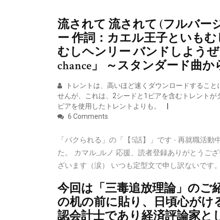
流されて 流されて (フルバー
ー 作詞：カエル王子といもむ
むしヘンリー バンドしようぜ＜第38話
chance」 ～スタンダード曲
トレントは、高いほど速くダウンロードすることに
せんが、これは、2シードと1ピアを含むトレントがダ
ピアを使用したトレントよりも。
6 Comments
「パクられる」の「【5話】」です - 再就職活
た。 カマル_ルノ 応援、読者登録ありがとうご
ざいます（涙） いつも定型文で申し訳ないです
今回は「三毒追放理論」のご
の机の前に貼り、日頃心がけ
認会計士であり経済評論家と