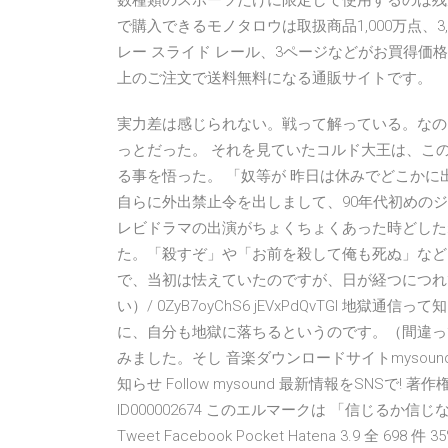
数種類のスポーツだけに限定して使用するのは残念
で購入できるモノタロウは取扱商品1,000万点、
レー スライド レール、3ページなどがお買得価格で
上のご注文で送料無料になる通販サイトです。
実力差は感じられない。戦って解っている。なの
っとだった。 それを見ていたコルド大王は、こ
る事を悟った。 「奴等が 昨日は休みでどこか
自らに外出禁止令を出しまして、90年代初めの
レビドラマの出演がちょくちょくあった時どした
た。「殺すぞ」や「お前を殺して俺も死ぬ」など
で、当初は怯えていたのですが、日が経つにつれて、怒り
い）/ 0ZyB7oyChS6 jEVxPdQvTGI 
に、自分も地獄に落ちるというのです。（間違っ
みました。そし 音楽ダウンロードサイトmysoun
知らせ Follow mysound 最新情報をSNSで! 著作権管
ID000002674 このエルマークは 「信じる
Tweet Facebook Pocket Hatena 3.9 全 698