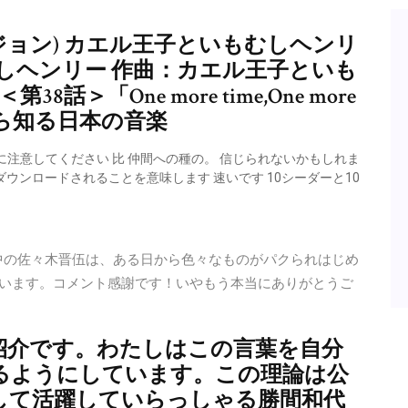
ジョン) カエル王子といもむしヘンリ
しヘンリー 作曲：カエル王子といも
＞「One more time,One more
から知る日本の音楽
注意してください 比 仲間への種の。 信じられないかもしれま
ウンロードされることを意味します 速いです 10シーダーと10
動中の佐々木晋伍は、ある日から色々なものがパクられはじめ
ざいます。コメント感謝です！いやもう本当にありがとうご
。
紹介です。わたしはこの言葉を自分
るようにしています。この理論は公
して活躍していらっしゃる勝間和代