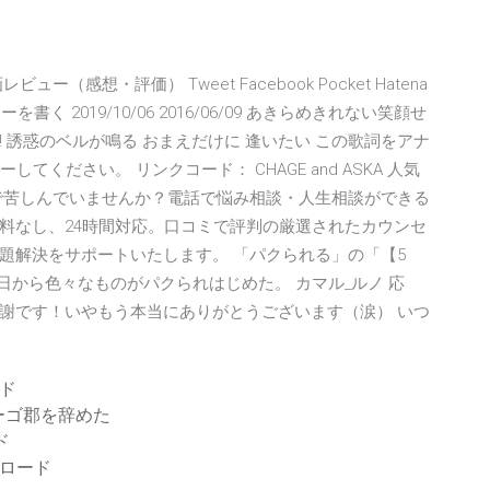
感想・評価） Tweet Facebook Pocket Hatena
 レビューを書く 2019/10/06 2016/06/09 あきらめきれない笑顔せ
a Rin! 誘惑のベルが鳴る おまえだけに 逢いたい この歌詞をアナ
てください。 リンクコード： CHAGE and ASKA 人気
ひとりで苦しんでいませんか？電話で悩み相談・人生相談ができる
料なし、24時間対応。口コミで評判の厳選されたカウンセ
題解決をサポートいたします。 「パクられる」の「【5
日から色々なものがパクられはじめた。 カマル_ルノ 応
謝です！いやもう本当にありがとうございます（涙） いつ
ード
ーゴ郡を辞めた
ード
ンロード