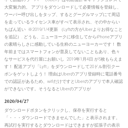
大変魅力的。 アプリをダウンロードして必要情報を登録し、
ウーバー呼び出しをタップ、するとグーグルマップにて周辺
を走っているライセンス車がすべて表示され、その中からい
ちばん近い ※2019/1/4更新 （Lyftの方がUberよりお得なこと
を追記）. どうも、ニューヨークに移住してからiPhoneアプリ
の素晴らしさに感動している生粋のニューヨーカーです！ 数
年前まではスマートフォンが普及してないこともあり、色々
なサービスを代行屋にお願いし 2019年1月4日 が5枚もらえま
す！ 配送アプリ「Lyft」をダウンロードして20ドル割引クー
ポンをゲットしよう！ 理由はUberのアプリ登録時に電話番号
での認証があるため、wifiだけですとUberのアプリで本人確認
ができないです。そうなるとUberのアプリが
2020/04/27
ダウンロードボタンをクリックし、保存を実行すると
「・・・ダウンロードできませんでした」と表示されます。
再試行を実行するとダウンロードはできますが拡張子の表示