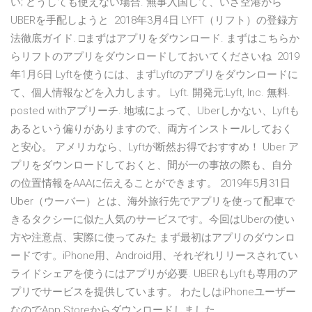
い; どうしても使えない場合. 無事入国して、いざ空港から
UBERを手配しようと 2018年3月4日 LYFT（リフト）の登録方
法徹底ガイド. □まずはアプリをダウンロード. まずはこちらか
らリフトのアプリをダウンロードしておいてくださいね 2019
年1月6日 Lyftを使うには、まずLyftのアプリをダウンロードに
て、個人情報などを入力します。 Lyft. 開発元:Lyft, Inc. 無料.
posted withアプリーチ. 地域によって、Uberしかない、Lyftも
あるという偏りがありますので、両方インストールしておく
と安心。 アメリカなら、Lyftが断然お得でおすすめ！ Uber ア
プリをダウンロードしておくと、間が一の事故の際も、自分
の位置情報をAAAに伝えることができます。 2019年5月31日
Uber（ウーバー）とは、海外旅行先でアプリを使って配車で
きるタクシーに似た人気のサービスです。今回はUberの使い
方や注意点、実際に使ってみた まず最初はアプリのダウンロ
ードです。iPhone用、Android用、それぞれリリースされてい
ライドシェアを使うにはアプリが必要. UBERもLyftも専用のア
プリでサービスを提供しています。 わたしはiPhoneユーザー
なのでApp Storeからダウンロードしました