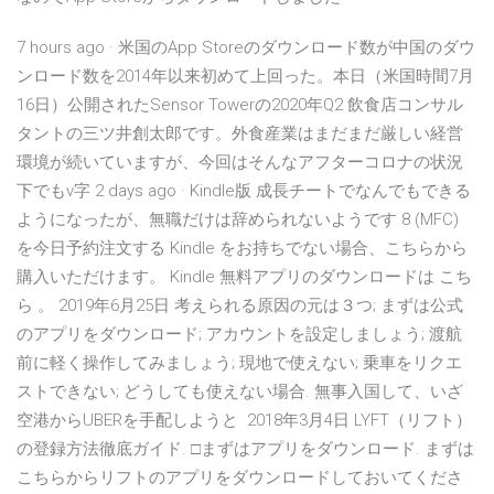
7 hours ago · 米国のApp Storeのダウンロード数が中国のダウ
ンロード数を2014年以来初めて上回った。本日（米国時間7月
16日）公開されたSensor Towerの2020年Q2 飲食店コンサル
タントの三ツ井創太郎です。外食産業はまだまだ厳しい経営
環境が続いていますが、今回はそんなアフターコロナの状況
下でもv字 2 days ago · Kindle版 成長チートでなんでもできる
ようになったが、無職だけは辞められないようです 8 (MFC)
を今日予約注文する Kindle をお持ちでない場合、こちらから
購入いただけます。 Kindle 無料アプリのダウンロードは こち
ら 。 2019年6月25日 考えられる原因の元は３つ; まずは公式
のアプリをダウンロード; アカウントを設定しましょう; 渡航
前に軽く操作してみましょう; 現地で使えない; 乗車をリクエ
ストできない; どうしても使えない場合. 無事入国して、いざ
空港からUBERを手配しようと 2018年3月4日 LYFT（リフト）
の登録方法徹底ガイド. □まずはアプリをダウンロード. まずは
こちらからリフトのアプリをダウンロードしておいてくださ